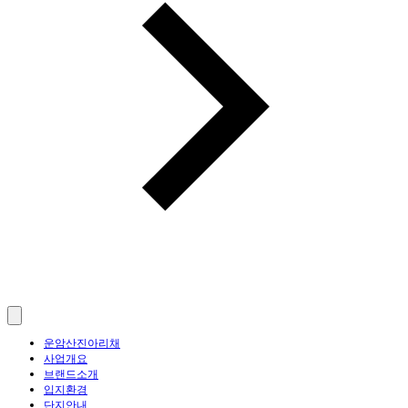
운암산진아리채
사업개요
브랜드소개
입지환경
단지안내