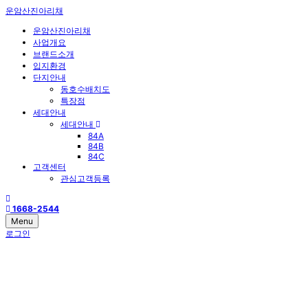
운암산진아리채
운암산진아리채
사업개요
브랜드소개
입지환경
단지안내
동호수배치도
특장점
세대안내
세대안내
84A
84B
84C
고객센터
관심고객등록
1668-2544
Menu
로그인