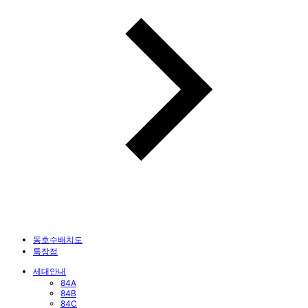
동호수배치도
특장점
세대안내
84A
84B
84C