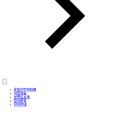
운암산진아리채
사업개요
브랜드소개
입지환경
단지안내