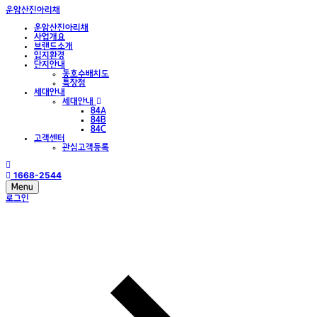
운암산진아리채
운암산진아리채
사업개요
브랜드소개
입지환경
단지안내
동호수배치도
특장점
세대안내
세대안내
84A
84B
84C
고객센터
관심고객등록
1668-2544
Menu
로그인